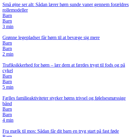
Små øjne ser alt: Sådan lærer børn sunde vaner gennem forældres
rollemodeller
Barn
Barn
3 min
Grønne legepladser får børn til at bevæge sig mere
Barn
Barn
2 min
Trafiksikkerhed for børn – lær dem at færdes trygt til fods og på
cykel
Barn
Barn
5 min
Fælles familieaktiviteter styrker børns trivsel og følelsesmæssige
bånd
Barn
Barn
4 min
Fra mælk til mos: Sådan får dit barn en tryg start på fast føde
Barn