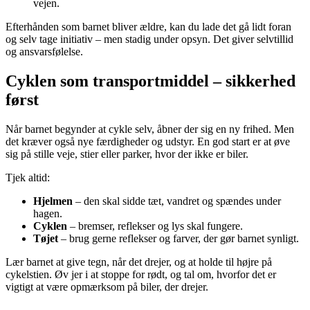
vejen.
Efterhånden som barnet bliver ældre, kan du lade det gå lidt foran
og selv tage initiativ – men stadig under opsyn. Det giver selvtillid
og ansvarsfølelse.
Cyklen som transportmiddel – sikkerhed
først
Når barnet begynder at cykle selv, åbner der sig en ny frihed. Men
det kræver også nye færdigheder og udstyr. En god start er at øve
sig på stille veje, stier eller parker, hvor der ikke er biler.
Tjek altid:
Hjelmen
– den skal sidde tæt, vandret og spændes under
hagen.
Cyklen
– bremser, reflekser og lys skal fungere.
Tøjet
– brug gerne reflekser og farver, der gør barnet synligt.
Lær barnet at give tegn, når det drejer, og at holde til højre på
cykelstien. Øv jer i at stoppe for rødt, og tal om, hvorfor det er
vigtigt at være opmærksom på biler, der drejer.