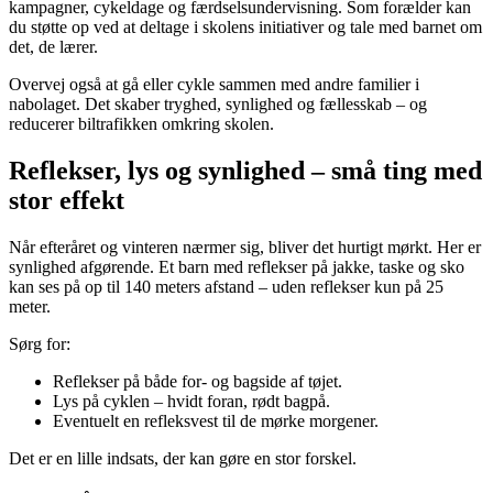
kampagner, cykeldage og færdselsundervisning. Som forælder kan
du støtte op ved at deltage i skolens initiativer og tale med barnet om
det, de lærer.
Overvej også at gå eller cykle sammen med andre familier i
nabolaget. Det skaber tryghed, synlighed og fællesskab – og
reducerer biltrafikken omkring skolen.
Reflekser, lys og synlighed – små ting med
stor effekt
Når efteråret og vinteren nærmer sig, bliver det hurtigt mørkt. Her er
synlighed afgørende. Et barn med reflekser på jakke, taske og sko
kan ses på op til 140 meters afstand – uden reflekser kun på 25
meter.
Sørg for:
Reflekser på både for- og bagside af tøjet.
Lys på cyklen – hvidt foran, rødt bagpå.
Eventuelt en refleksvest til de mørke morgener.
Det er en lille indsats, der kan gøre en stor forskel.