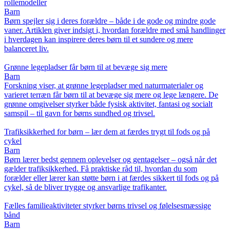
rollemodeller
Barn
Børn spejler sig i deres forældre – både i de gode og mindre gode
vaner. Artiklen giver indsigt i, hvordan forældre med små handlinger
i hverdagen kan inspirere deres børn til et sundere og mere
balanceret liv.
Grønne legepladser får børn til at bevæge sig mere
Barn
Forskning viser, at grønne legepladser med naturmaterialer og
varieret terræn får børn til at bevæge sig mere og lege længere. De
grønne omgivelser styrker både fysisk aktivitet, fantasi og socialt
samspil – til gavn for børns sundhed og trivsel.
Trafiksikkerhed for børn – lær dem at færdes trygt til fods og på
cykel
Barn
Børn lærer bedst gennem oplevelser og gentagelser – også når det
gælder trafiksikkerhed. Få praktiske råd til, hvordan du som
forælder eller lærer kan støtte børn i at færdes sikkert til fods og på
cykel, så de bliver trygge og ansvarlige trafikanter.
Fælles familieaktiviteter styrker børns trivsel og følelsesmæssige
bånd
Barn