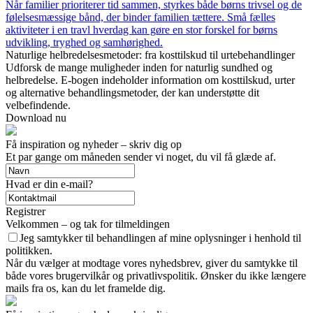
Når familier prioriterer tid sammen, styrkes både børns trivsel og de
følelsesmæssige bånd, der binder familien tættere. Små fælles
aktiviteter i en travl hverdag kan gøre en stor forskel for børns
udvikling, tryghed og samhørighed.
Naturlige helbredelsesmetoder: fra kosttilskud til urtebehandlinger
Udforsk de mange muligheder inden for naturlig sundhed og
helbredelse. E-bogen indeholder information om kosttilskud, urter
og alternative behandlingsmetoder, der kan understøtte dit
velbefindende.
Download nu
Få inspiration og nyheder – skriv dig op
Et par gange om måneden sender vi noget, du vil få glæde af.
Hvad er din e-mail?
Registrer
Velkommen – og tak for tilmeldingen
Jeg samtykker til behandlingen af mine oplysninger i henhold til
politikken.
Når du vælger at modtage vores nyhedsbrev, giver du samtykke til
både vores brugervilkår og privatlivspolitik. Ønsker du ikke længere
mails fra os, kan du let framelde dig.