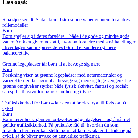
Læs også:
Små øjne ser alt: Sådan lærer børn sunde vaner gennem forældres
rollemodeller
Barn
Børn spejler sig i deres forældre – både i de gode og mindre gode
vaner. Artiklen giver indsigt i, hvordan forældre med små handlinger
i hverdagen kan inspirere deres børn til et sundere og mere
balanceret liv.
Grønne legepladser får børn til at bevæge sig mere
Barn
Forskning viser, at grønne legepladser med naturmaterialer og
varieret terræn får børn til at bevæge sig mere og lege længere. De
grønne omgivelser styrker både fysisk aktivitet, fantasi og socialt
samspil – til gavn for børns sundhed og trivsel.
Trafiksikkerhed for børn – lær dem at færdes trygt til fods og på
cykel
Barn
Børn lærer bedst gennem oplevelser og gentagelser – også når det
gælder trafiksikkerhed. Få praktiske råd til, hvordan du som
forælder eller lærer kan støtte børn i at færdes sikkert til fods og på
cykel, så de bliver trygge og ansvarlige trafikanter.