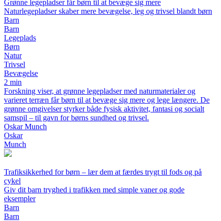
Grønne legepladser får børn til at bevæge sig mere
Naturlegepladser skaber mere bevægelse, leg og trivsel blandt børn
Barn
Barn
Legeplads
Børn
Natur
Trivsel
Bevægelse
2 min
Forskning viser, at grønne legepladser med naturmaterialer og
varieret terræn får børn til at bevæge sig mere og lege længere. De
grønne omgivelser styrker både fysisk aktivitet, fantasi og socialt
samspil – til gavn for børns sundhed og trivsel.
Oskar Munch
Oskar
Munch
Trafiksikkerhed for børn – lær dem at færdes trygt til fods og på
cykel
Giv dit barn tryghed i trafikken med simple vaner og gode
eksempler
Barn
Barn