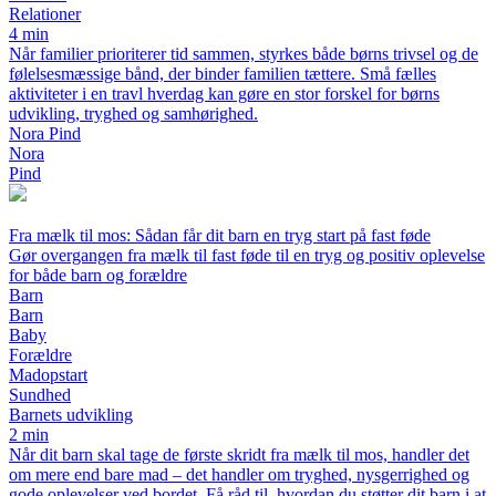
Relationer
4 min
Når familier prioriterer tid sammen, styrkes både børns trivsel og de
følelsesmæssige bånd, der binder familien tættere. Små fælles
aktiviteter i en travl hverdag kan gøre en stor forskel for børns
udvikling, tryghed og samhørighed.
Nora Pind
Nora
Pind
Fra mælk til mos: Sådan får dit barn en tryg start på fast føde
Gør overgangen fra mælk til fast føde til en tryg og positiv oplevelse
for både barn og forældre
Barn
Barn
Baby
Forældre
Madopstart
Sundhed
Barnets udvikling
2 min
Når dit barn skal tage de første skridt fra mælk til mos, handler det
om mere end bare mad – det handler om tryghed, nysgerrighed og
gode oplevelser ved bordet. Få råd til, hvordan du støtter dit barn i at