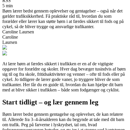
RSS
5 min
Børn lærer bedst gennem oplevelser og gentagelser – også når det
gælder trafiksikkerhed. Få praktiske råd til, hvordan du som
forælder eller lærer kan støtte børn i at færdes sikkert til fods og på
cykel, så de bliver trygge og ansvarlige trafikanter.
Caroline Laursen
Caroline
Laursen
At lære børn at færdes sikkert i trafikken er en af de vigtigste
opgaver for forældre og skoler. Hver dag bevæger tusindvis af børn
sig til og fra skole, fritidsaktiviteter og venner – ofte til fods eller på
cykel. Jo tidligere de lærer gode vaner, jo tryggere bliver de som
trafikanter. Her får du en guide til, hvordan du kan hjælpe dit barn
med at blive sikker i trafikken – både som fodgænger og cyklist.
Start tidligt – og lær gennem leg
Børn lærer bedst gennem gentagelse og oplevelser, de kan relatere
til. Allerede fra 3–4-årsalderen kan du begynde at tale med dit barn
om trafik. Peg på farverne i lyskrydset, tal om, hvad
fodgængerovergangen betyder, og øv jer i at stoppe ved kantstenen.