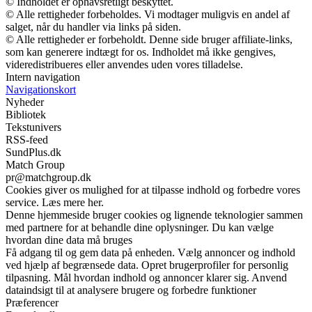
© Indholdet er ophavsretligt beskyttet.
© Alle rettigheder forbeholdes. Vi modtager muligvis en andel af
salget, når du handler via links på siden.
© Alle rettigheder er forbeholdt. Denne side bruger affiliate-links,
som kan generere indtægt for os. Indholdet må ikke gengives,
videredistribueres eller anvendes uden vores tilladelse.
Intern navigation
Navigationskort
Nyheder
Bibliotek
Tekstunivers
RSS-feed
SundPlus.dk
Match Group
pr@matchgroup.dk
Cookies giver os mulighed for at tilpasse indhold og forbedre vores
service. Læs mere her.
Denne hjemmeside bruger cookies og lignende teknologier sammen
med partnere for at behandle dine oplysninger. Du kan vælge
hvordan dine data må bruges
Få adgang til og gem data på enheden. Vælg annoncer og indhold
ved hjælp af begrænsede data. Opret brugerprofiler for personlig
tilpasning. Mål hvordan indhold og annoncer klarer sig. Anvend
dataindsigt til at analysere brugere og forbedre funktioner
Præferencer