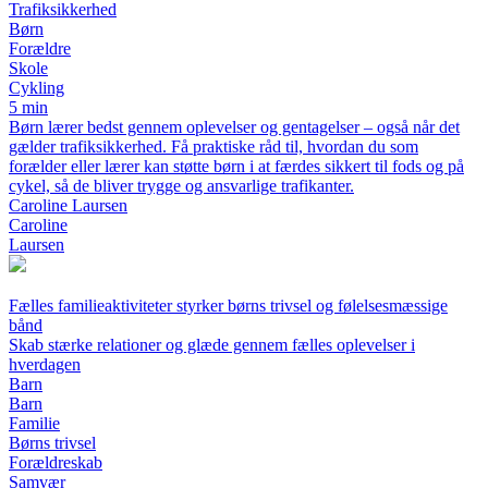
Trafiksikkerhed
Børn
Forældre
Skole
Cykling
5 min
Børn lærer bedst gennem oplevelser og gentagelser – også når det
gælder trafiksikkerhed. Få praktiske råd til, hvordan du som
forælder eller lærer kan støtte børn i at færdes sikkert til fods og på
cykel, så de bliver trygge og ansvarlige trafikanter.
Caroline Laursen
Caroline
Laursen
Fælles familieaktiviteter styrker børns trivsel og følelsesmæssige
bånd
Skab stærke relationer og glæde gennem fælles oplevelser i
hverdagen
Barn
Barn
Familie
Børns trivsel
Forældreskab
Samvær