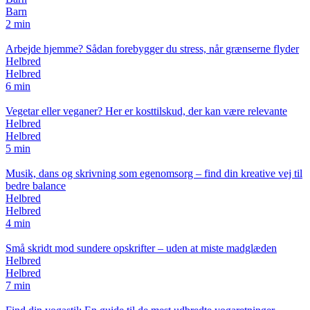
Barn
2 min
Arbejde hjemme? Sådan forebygger du stress, når grænserne flyder
Helbred
Helbred
6 min
Vegetar eller veganer? Her er kosttilskud, der kan være relevante
Helbred
Helbred
5 min
Musik, dans og skrivning som egenomsorg – find din kreative vej til
bedre balance
Helbred
Helbred
4 min
Små skridt mod sundere opskrifter – uden at miste madglæden
Helbred
Helbred
7 min