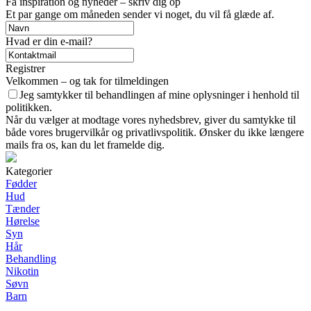
Få inspiration og nyheder – skriv dig op
Et par gange om måneden sender vi noget, du vil få glæde af.
Hvad er din e-mail?
Registrer
Velkommen – og tak for tilmeldingen
Jeg samtykker til behandlingen af mine oplysninger i henhold til
politikken.
Når du vælger at modtage vores nyhedsbrev, giver du samtykke til
både vores brugervilkår og privatlivspolitik. Ønsker du ikke længere
mails fra os, kan du let framelde dig.
Kategorier
Fødder
Hud
Tænder
Hørelse
Syn
Hår
Behandling
Nikotin
Søvn
Barn