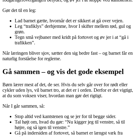
Gør det til en leg:
Lad barnet gætte, hvornår det er sikkert at gå over vejen.
Leg “trafiklys” derhjemme, hvor I skifter mellem rød, gul og
grøn.
Tegn små vejbaner med kridt på fortovet og øv jer i at “gå i
trafikken”.
Når læringen bliver sjov, sætter den sig bedre fast – og barnet får en
naturlig forståelse for reglerne.
Gå sammen – og vis det gode eksempel
Børn lærer mest af det, de ser. Hvis du selv går over for rødt eller
cykler uden lys, vil barnet tro, at det er i orden. Derfor er det vigtigt,
at du som voksen viser, hvordan man gør det rigtigt.
Når I går sammen, så:
Stop altid ved kantstenen og se jer for til begge sider.
Tal højt om, hvad du gør: “Nu kigger jeg til venstre, så til
højre, og så igen til venstre.”
Gå på indersiden af fortovet, så barnet er længst væk fra