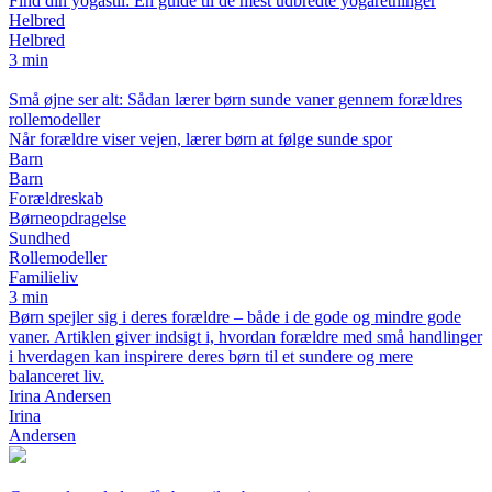
Find din yogastil: En guide til de mest udbredte yogaretninger
Helbred
Helbred
3 min
Små øjne ser alt: Sådan lærer børn sunde vaner gennem forældres
rollemodeller
Når forældre viser vejen, lærer børn at følge sunde spor
Barn
Barn
Forældreskab
Børneopdragelse
Sundhed
Rollemodeller
Familieliv
3 min
Børn spejler sig i deres forældre – både i de gode og mindre gode
vaner. Artiklen giver indsigt i, hvordan forældre med små handlinger
i hverdagen kan inspirere deres børn til et sundere og mere
balanceret liv.
Irina Andersen
Irina
Andersen