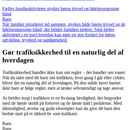
Fælles familieaktiviteter styrker børns trivsel og følelsesmæssige
bånd
Barn
Når familier prioriterer tid sammen, styrkes både børns trivsel og de
følelsesmæssige bånd, der binder familien tættere. Små fælles
aktiviteter i en travl hverdag kan gøre en stor forskel for børns
udvikling, tryghed og samhørighed.
Gør trafiksikkerhed til en naturlig del af
hverdagen
Trafiksikkerhed handler ikke kun om regler – det handler om vaner.
Når du taler med dit barn om trafikken, hver gang I går eller cykler,
bliver det en naturlig del af hverdagen. På den måde lærer barnet
ikke bare at følge regler, men at tænke selvstændigt og tage ansvar.
At færdes trygt i trafikken er en livslang færdighed, der begynder
med de første skridt på fortovet og de første tråd i pedalerne. Med
tålmodighed, øvelse og gode eksempler kan du give dit barn den
bedste start på et sikkert liv som trafikant.
Barn
Barn