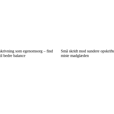
skrivning som egenomsorg – find
Små skridt mod sundere opskrifte
til bedre balance
miste madglæden