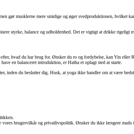
en gør musklerne mere smidige og øger svedproduktionen, hvilket kan gi
nere styrke, balance og udholdenhed. Det er vigtigt at drikke rigeligt m
fter, hvad du har brug for. Ønsker du ro og fordybelse, kan Yin eller R
ave en balanceret introduktion, er Hatha et oplagt sted at starte.
arter, inden du beslutter dig. Husk, at yoga ikke handler om at være be
itikken.
ores brugervilkår og privatlivspolitik. Ønsker du ikke længere mails fr