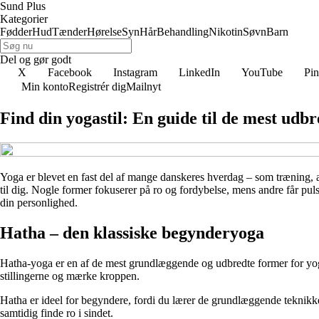
Sund Plus
Kategorier
Fødder
Hud
Tænder
Hørelse
Syn
Hår
Behandling
Nikotin
Søvn
Barn
Del og gør godt
X
Facebook
Instagram
LinkedIn
YouTube
Pin
Min konto
Registrér dig
Mailnyt
Find din yogastil: En guide til de mest udb
Yoga er blevet en fast del af mange danskeres hverdag – som træning, afs
til dig. Nogle former fokuserer på ro og fordybelse, mens andre får puls
din personlighed.
Hatha – den klassiske begynderyoga
Hatha-yoga er en af de mest grundlæggende og udbredte former for yoga. 
stillingerne og mærke kroppen.
Hatha er ideel for begyndere, fordi du lærer de grundlæggende teknikke
samtidig finde ro i sindet.