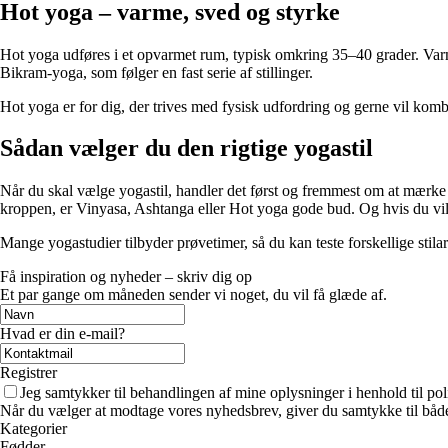
Hot yoga – varme, sved og styrke
Hot yoga udføres i et opvarmet rum, typisk omkring 35–40 grader. Varm
Bikram-yoga, som følger en fast serie af stillinger.
Hot yoga er for dig, der trives med fysisk udfordring og gerne vil kombi
Sådan vælger du den rigtige yogastil
Når du skal vælge yogastil, handler det først og fremmest om at mærke e
kroppen, er Vinyasa, Ashtanga eller Hot yoga gode bud. Og hvis du vil h
Mange yogastudier tilbyder prøvetimer, så du kan teste forskellige stil
Få inspiration og nyheder – skriv dig op
Et par gange om måneden sender vi noget, du vil få glæde af.
Hvad er din e-mail?
Registrer
Jeg samtykker til behandlingen af mine oplysninger i henhold til pol
Når du vælger at modtage vores nyhedsbrev, giver du samtykke til både v
Kategorier
Fødder