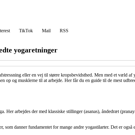
terest
TikTok
Mail
RSS
redte yogaretninger
tressning eller en vej til større kropsbevidsthed. Men med et væld af yo
en op og musklerne til at arbejde. Her får du en guide til de mest udbre
Her arbejdes der med klassiske stillinger (asanas), åndedræt (pranayama
r, som danner fundamentet for mange andre yogastilarter. Det er også e