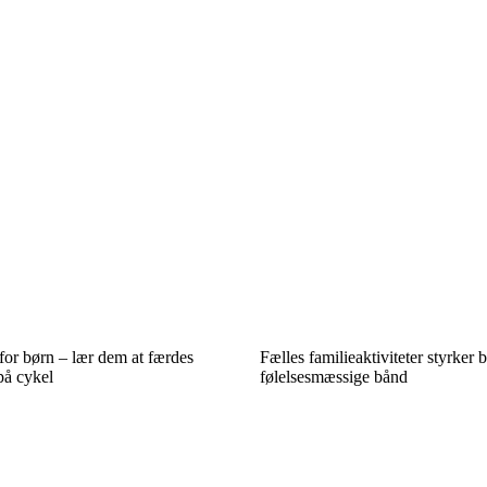
for børn – lær dem at færdes
Fælles familieaktiviteter styrker b
 på cykel
følelsesmæssige bånd