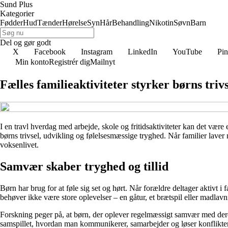
Sund Plus
Kategorier
Fødder
Hud
Tænder
Hørelse
Syn
Hår
Behandling
Nikotin
Søvn
Barn
Del og gør godt
X
Facebook
Instagram
LinkedIn
YouTube
Pin
Min konto
Registrér dig
Mailnyt
Fælles familieaktiviteter styrker børns triv
I en travl hverdag med arbejde, skole og fritidsaktiviteter kan det være 
børns trivsel, udvikling og følelsesmæssige tryghed. Når familier laver 
voksenlivet.
Samvær skaber tryghed og tillid
Børn har brug for at føle sig set og hørt. Når forældre deltager aktivt i 
behøver ikke være store oplevelser – en gåtur, et brætspil eller madla
Forskning peger på, at børn, der oplever regelmæssigt samvær med deres 
samspillet, hvordan man kommunikerer, samarbejder og løser konflikte