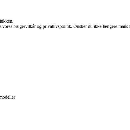
itikken.
ores brugervilkår og privatlivspolitik. Ønsker du ikke længere mails fr
emodeller