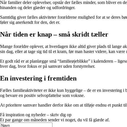
Når familier deler oplevelser, opstår der fælles minder, som bliver en del
hinanden og deler glæder og udfordringer.
Samtidig giver fælles aktiviteter forældrene mulighed for at se deres bø
føler sig anerkendt for den, det er.
Når tiden er knap – små skridt tæller
Mange forældre oplever, at hverdagen ikke altid giver plads til lange ak
sin dag, eller at tage sig tid til et kram, før man haster videre, kan være 
Et godt råd er at planlægge små “familieøjeblikke” i kalenderen – liges
hver dag, hvor fokus er på samvær uden forstyrrelser.
En investering i fremtiden
Fælles familieaktiviteter er ikke kun hyggelige – de er en investering 
og bevare en positiv selvopfattelse som voksne.
At prioritere samvær handler derfor ikke om at tilføje endnu et punkt t
Få inspiration og nyheder – skriv dig op
Et par gange om måneden sender vi noget, du vil få glæde af.