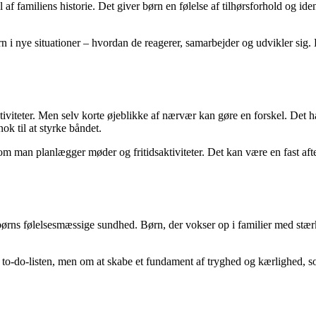
 af familiens historie. Det giver børn en følelse af tilhørsforhold og ide
rn i nye situationer – hvordan de reagerer, samarbejder og udvikler sig.
tiviteter. Men selv korte øjeblikke af nærvær kan gøre en forskel. Det ha
nok til at styrke båndet.
om man planlægger møder og fritidsaktiviteter. Det kan være en fast aft
i børns følelsesmæssige sundhed. Børn, der vokser op i familier med stær
il to-do-listen, men om at skabe et fundament af tryghed og kærlighed, 