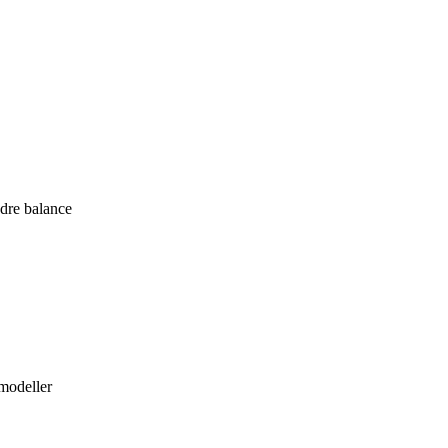
edre balance
emodeller