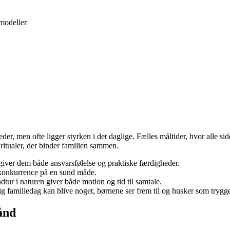
emodeller
heder, men ofte ligger styrken i det daglige. Fælles måltider, hvor alle 
 ritualer, der binder familien sammen.
giver dem både ansvarsfølelse og praktiske færdigheder.
g konkurrence på en sund måde.
tur i naturen giver både motion og tid til samtale.
g familiedag kan blive noget, børnene ser frem til og husker som trygg
ånd