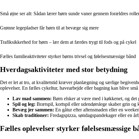
Små øjne ser alt: Sådan lærer børn sunde vaner gennem forældres roll
Grønne legepladser får børn til at bevæge sig mere
Trafiksikkerhed for børn – lær dem at færdes trygt til fods og på cykel
Fælles familieaktiviteter styrker børns trivsel og følelsesmæssige bånd
Hverdagsaktiviteter med stor betydning
Det er let at tro, at kvalitetstid kræver planlægning og særlige begiven
oplevelser. En fælles cykeltur, havearbejde eller bagning kan blive små
Lav mad sammen:
Børn elsker at være med i køkkenet, og det 
Spil og leg:
Brætspil, kortspil eller udendørslege skaber grin o
Bevæg jer sammen:
En gåtur efter aftensmaden eller en weekend
Skab traditioner:
Fredagspizza, søndagspandekager eller en årli
Fælles oplevelser styrker følelsesmæssige b