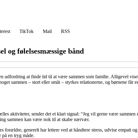
terest
TikTok
Mail
RSS
sel og følelsesmæssige bånd
en udfordring at finde tid til at være sammen som familie. Alligevel viser
noget sammen – stort eller småt – styrkes relationerne, og børnene får e
fælles aktiviteter, sender det et klart signal: “Jeg vil gerne være sammen 
vning sammen kan være nok til at skabe nærvær.
forældre, generelt har lettere ved at håndtere stress, udvise empati og
r på en tryg måde.