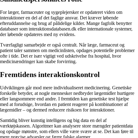
For læger, farmaceuter og sygeplejersker er opdateret viden om
interaktioner en del af det faglige ansvar. Det kræver løbende
efteruddannelse og brug af pålidelige kilder. Mange fagfolk benytter
databaser som interaktionsdatabasen.dk eller internationale systemer,
der løbende opdateres med ny evidens.
Tværfagligt samarbejde er også centralt. Når læge, farmaceut og
patient taler sammen om medicinlisten, opdages potentielle problemer
ofte i tide. Det er især vigtigt ved udskrivelse fra hospital, hvor
medicinændringer kan skabe forvirring.
Fremtidens interaktionskontrol
Udviklingen går mod mere individualiseret medicinering. Genetiske
forskelle betyder, at nogle mennesker nedbryder lægemidler hurtigere
eller langsommere end andre. I fremtiden kan genetiske test hjælpe
med at forudsige, hvordan en patient reagerer på kombinationer af
lægemidler – og dermed reducere risikoen for interaktioner.
Samtidig bliver kunstig intelligens og big data en del af
værktøjskassen. Algoritmer kan analysere store mængder patientdata
og opdage mønstre, som ellers ville være svære at se. Det kan føre til
mere præcise advarsler og færre falske alarmer.