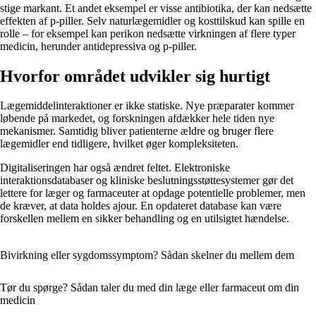
stige markant. Et andet eksempel er visse antibiotika, der kan nedsætte
effekten af p-piller. Selv naturlægemidler og kosttilskud kan spille en
rolle – for eksempel kan perikon nedsætte virkningen af flere typer
medicin, herunder antidepressiva og p-piller.
Hvorfor området udvikler sig hurtigt
Lægemiddelinteraktioner er ikke statiske. Nye præparater kommer
løbende på markedet, og forskningen afdækker hele tiden nye
mekanismer. Samtidig bliver patienterne ældre og bruger flere
lægemidler end tidligere, hvilket øger kompleksiteten.
Digitaliseringen har også ændret feltet. Elektroniske
interaktionsdatabaser og kliniske beslutningsstøttesystemer gør det
lettere for læger og farmaceuter at opdage potentielle problemer, men
de kræver, at data holdes ajour. En opdateret database kan være
forskellen mellem en sikker behandling og en utilsigtet hændelse.
Bivirkning eller sygdomssymptom? Sådan skelner du mellem dem
Tør du spørge? Sådan taler du med din læge eller farmaceut om din
medicin