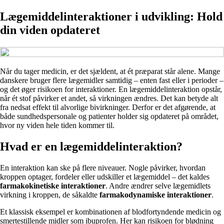
Lægemiddelinteraktioner i udvikling: Hold
din viden opdateret
Når du tager medicin, er det sjældent, at ét præparat står alene. Mange
danskere bruger flere lægemidler samtidig – enten fast eller i perioder –
og det øger risikoen for interaktioner. En lægemiddelinteraktion opstår,
når ét stof påvirker et andet, så virkningen ændres. Det kan betyde alt
fra nedsat effekt til alvorlige bivirkninger. Derfor er det afgørende, at
både sundhedspersonale og patienter holder sig opdateret på området,
hvor ny viden hele tiden kommer til.
Hvad er en lægemiddelinteraktion?
En interaktion kan ske på flere niveauer. Nogle påvirker, hvordan
kroppen optager, fordeler eller udskiller et lægemiddel – det kaldes
farmakokinetiske interaktioner
. Andre ændrer selve lægemidlets
virkning i kroppen, de såkaldte
farmakodynamiske interaktioner
.
Et klassisk eksempel er kombinationen af blodfortyndende medicin og
smertestillende midler som ibuprofen. Her kan risikoen for blødning