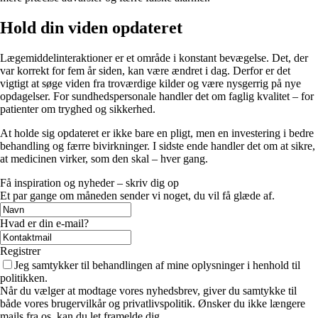
Hold din viden opdateret
Lægemiddelinteraktioner er et område i konstant bevægelse. Det, der
var korrekt for fem år siden, kan være ændret i dag. Derfor er det
vigtigt at søge viden fra troværdige kilder og være nysgerrig på nye
opdagelser. For sundhedspersonale handler det om faglig kvalitet – for
patienter om tryghed og sikkerhed.
At holde sig opdateret er ikke bare en pligt, men en investering i bedre
behandling og færre bivirkninger. I sidste ende handler det om at sikre,
at medicinen virker, som den skal – hver gang.
Få inspiration og nyheder – skriv dig op
Et par gange om måneden sender vi noget, du vil få glæde af.
Hvad er din e-mail?
Registrer
Jeg samtykker til behandlingen af mine oplysninger i henhold til
politikken.
Når du vælger at modtage vores nyhedsbrev, giver du samtykke til
både vores brugervilkår og privatlivspolitik. Ønsker du ikke længere
mails fra os, kan du let framelde dig.