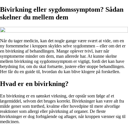
Bivirkning eller sygdomssymptom? Sådan
skelner du mellem dem
Når du tager medicin, kan det nogle gange være svært at vide, om en
ny fornemmelse i kroppen skyldes selve sygdommen – eller om det er
en bivirkning af behandlingen. Mange oplever tvivl, især når
symptomerne minder om dem, man allerede har. At kunne skelne
mellem bivirkning og sygdomssymptom er vigtigt, fordi det kan have
betydning for, om du skal fortsætte, justere eller stoppe behandlingen.
Her får du en guide til, hvordan du kan blive klogere på forskellen.
Hvad er en bivirkning?
En bivirkning er en uønsket virkning, der opstår som følge af et
lægemiddel, selvom det bruges korrekt. Bivirkninger kan være alt fra
milde gener som træthed, kvalme eller hovedpine til mere alvorlige
reaktioner som allergi eller påvirkning af organer. De fleste
bivirkninger er dog forbigående og aftager, når kroppen vænner sig til
medicinen.