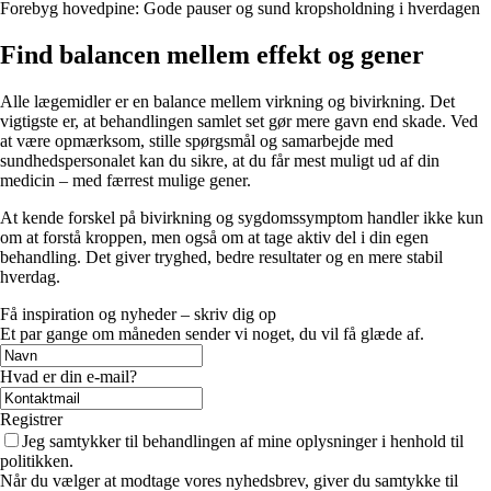
Forebyg hovedpine: Gode pauser og sund kropsholdning i hverdagen
Find balancen mellem effekt og gener
Alle lægemidler er en balance mellem virkning og bivirkning. Det
vigtigste er, at behandlingen samlet set gør mere gavn end skade. Ved
at være opmærksom, stille spørgsmål og samarbejde med
sundhedspersonalet kan du sikre, at du får mest muligt ud af din
medicin – med færrest mulige gener.
At kende forskel på bivirkning og sygdomssymptom handler ikke kun
om at forstå kroppen, men også om at tage aktiv del i din egen
behandling. Det giver tryghed, bedre resultater og en mere stabil
hverdag.
Få inspiration og nyheder – skriv dig op
Et par gange om måneden sender vi noget, du vil få glæde af.
Hvad er din e-mail?
Registrer
Jeg samtykker til behandlingen af mine oplysninger i henhold til
politikken.
Når du vælger at modtage vores nyhedsbrev, giver du samtykke til