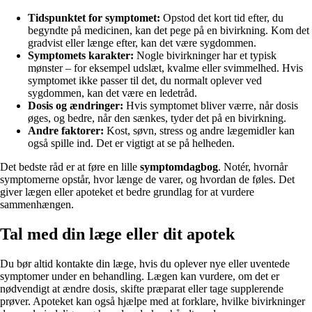
Tidspunktet for symptomet:
Opstod det kort tid efter, du
begyndte på medicinen, kan det pege på en bivirkning. Kom det
gradvist eller længe efter, kan det være sygdommen.
Symptomets karakter:
Nogle bivirkninger har et typisk
mønster – for eksempel udslæt, kvalme eller svimmelhed. Hvis
symptomet ikke passer til det, du normalt oplever ved
sygdommen, kan det være en ledetråd.
Dosis og ændringer:
Hvis symptomet bliver værre, når dosis
øges, og bedre, når den sænkes, tyder det på en bivirkning.
Andre faktorer:
Kost, søvn, stress og andre lægemidler kan
også spille ind. Det er vigtigt at se på helheden.
Det bedste råd er at føre en lille
symptomdagbog
. Notér, hvornår
symptomerne opstår, hvor længe de varer, og hvordan de føles. Det
giver lægen eller apoteket et bedre grundlag for at vurdere
sammenhængen.
Tal med din læge eller dit apotek
Du bør altid kontakte din læge, hvis du oplever nye eller uventede
symptomer under en behandling. Lægen kan vurdere, om det er
nødvendigt at ændre dosis, skifte præparat eller tage supplerende
prøver. Apoteket kan også hjælpe med at forklare, hvilke bivirkninger