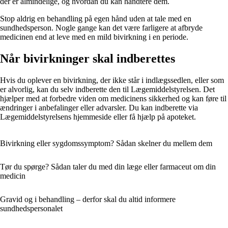
der er almindelige, og hvordan du kan håndtere dem.
Stop aldrig en behandling på egen hånd uden at tale med en
sundhedsperson. Nogle gange kan det være farligere at afbryde
medicinen end at leve med en mild bivirkning i en periode.
Når bivirkninger skal indberettes
Hvis du oplever en bivirkning, der ikke står i indlægssedlen, eller som
er alvorlig, kan du selv indberette den til Lægemiddelstyrelsen. Det
hjælper med at forbedre viden om medicinens sikkerhed og kan føre til
ændringer i anbefalinger eller advarsler. Du kan indberette via
Lægemiddelstyrelsens hjemmeside eller få hjælp på apoteket.
Bivirkning eller sygdomssymptom? Sådan skelner du mellem dem
Tør du spørge? Sådan taler du med din læge eller farmaceut om din
medicin
Gravid og i behandling – derfor skal du altid informere
sundhedspersonalet