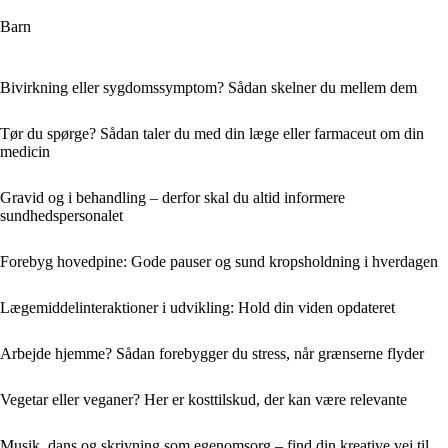
Barn
Bivirkning eller sygdomssymptom? Sådan skelner du mellem dem
Tør du spørge? Sådan taler du med din læge eller farmaceut om din
medicin
Gravid og i behandling – derfor skal du altid informere
sundhedspersonalet
Forebyg hovedpine: Gode pauser og sund kropsholdning i hverdagen
Lægemiddelinteraktioner i udvikling: Hold din viden opdateret
Arbejde hjemme? Sådan forebygger du stress, når grænserne flyder
Vegetar eller veganer? Her er kosttilskud, der kan være relevante
Musik, dans og skrivning som egenomsorg – find din kreative vej til