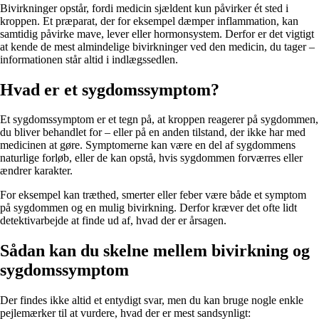
Bivirkninger opstår, fordi medicin sjældent kun påvirker ét sted i
kroppen. Et præparat, der for eksempel dæmper inflammation, kan
samtidig påvirke mave, lever eller hormonsystem. Derfor er det vigtigt
at kende de mest almindelige bivirkninger ved den medicin, du tager –
informationen står altid i indlægssedlen.
Hvad er et sygdomssymptom?
Et sygdomssymptom er et tegn på, at kroppen reagerer på sygdommen,
du bliver behandlet for – eller på en anden tilstand, der ikke har med
medicinen at gøre. Symptomerne kan være en del af sygdommens
naturlige forløb, eller de kan opstå, hvis sygdommen forværres eller
ændrer karakter.
For eksempel kan træthed, smerter eller feber være både et symptom
på sygdommen og en mulig bivirkning. Derfor kræver det ofte lidt
detektivarbejde at finde ud af, hvad der er årsagen.
Sådan kan du skelne mellem bivirkning og
sygdomssymptom
Der findes ikke altid et entydigt svar, men du kan bruge nogle enkle
pejlemærker til at vurdere, hvad der er mest sandsynligt: