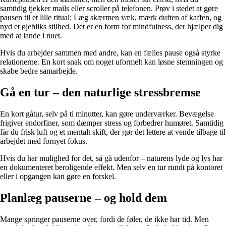
samtidig tjekker mails eller scroller på telefonen. Prøv i stedet at gøre
pausen til et lille ritual: Læg skærmen væk, mærk duften af kaffen, og
nyd et øjebliks stilhed. Det er en form for mindfulness, der hjælper dig
med at lande i nuet.
Hvis du arbejder sammen med andre, kan en fælles pause også styrke
relationerne. En kort snak om noget uformelt kan løsne stemningen og
skabe bedre samarbejde.
Gå en tur – den naturlige stressbremse
En kort gåtur, selv på ti minutter, kan gøre underværker. Bevægelse
frigiver endorfiner, som dæmper stress og forbedrer humøret. Samtidig
får du frisk luft og et mentalt skift, der gør det lettere at vende tilbage til
arbejdet med fornyet fokus.
Hvis du har mulighed for det, så gå udenfor – naturens lyde og lys har
en dokumenteret beroligende effekt. Men selv en tur rundt på kontoret
eller i opgangen kan gøre en forskel.
Planlæg pauserne – og hold dem
Mange springer pauserne over, fordi de føler, de ikke har tid. Men