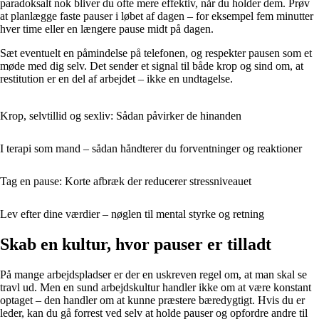
paradoksalt nok bliver du ofte mere effektiv, når du holder dem. Prøv
at planlægge faste pauser i løbet af dagen – for eksempel fem minutter
hver time eller en længere pause midt på dagen.
Sæt eventuelt en påmindelse på telefonen, og respekter pausen som et
møde med dig selv. Det sender et signal til både krop og sind om, at
restitution er en del af arbejdet – ikke en undtagelse.
Krop, selvtillid og sexliv: Sådan påvirker de hinanden
I terapi som mand – sådan håndterer du forventninger og reaktioner
Tag en pause: Korte afbræk der reducerer stressniveauet
Lev efter dine værdier – nøglen til mental styrke og retning
Skab en kultur, hvor pauser er tilladt
På mange arbejdspladser er der en uskreven regel om, at man skal se
travl ud. Men en sund arbejdskultur handler ikke om at være konstant
optaget – den handler om at kunne præstere bæredygtigt. Hvis du er
leder, kan du gå forrest ved selv at holde pauser og opfordre andre til