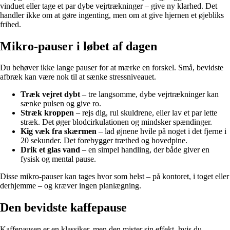
vinduet eller tage et par dybe vejrtrækninger – give ny klarhed. Det
handler ikke om at gøre ingenting, men om at give hjernen et øjebliks
frihed.
Mikro-pauser i løbet af dagen
Du behøver ikke lange pauser for at mærke en forskel. Små, bevidste
afbræk kan være nok til at sænke stressniveauet.
Træk vejret dybt
– tre langsomme, dybe vejrtrækninger kan
sænke pulsen og give ro.
Stræk kroppen
– rejs dig, rul skuldrene, eller lav et par lette
stræk. Det øger blodcirkulationen og mindsker spændinger.
Kig væk fra skærmen
– lad øjnene hvile på noget i det fjerne i
20 sekunder. Det forebygger træthed og hovedpine.
Drik et glas vand
– en simpel handling, der både giver en
fysisk og mental pause.
Disse mikro-pauser kan tages hvor som helst – på kontoret, i toget eller
derhjemme – og kræver ingen planlægning.
Den bevidste kaffepause
Kaffepausen er en klassiker, men den mister sin effekt, hvis du