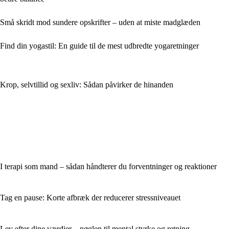
Små skridt mod sundere opskrifter – uden at miste madglæden
Find din yogastil: En guide til de mest udbredte yogaretninger
Krop, selvtillid og sexliv: Sådan påvirker de hinanden
I terapi som mand – sådan håndterer du forventninger og reaktioner
Tag en pause: Korte afbræk der reducerer stressniveauet
Lev efter dine værdier – nøglen til mental styrke og retning