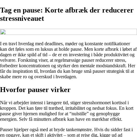
Tag en pause: Korte afbræk der reducerer
stressniveauet
I en travl hverdag med deadlines, møder og konstante notifikationer
kan det føles som en luksus at holde pause. Men korte afbræk i løbet af
dagen er ikke spild af tid – de er en investering i både produktivitet og
velvære. Forskning viser, at regelmæssige pauser reducerer stress,
forbedrer koncentrationen og styrker den mentale modstandskraft. Her
får du inspiration til, hvordan du kan bruge små pauser strategisk til at
skabe mere ro og overskud i hverdagen.
Hvorfor pauser virker
Når vi arbejder intenst i længere tid, stiger stresshormonet kortisol i
kroppen. Det kan føre til træthed, irritabilitet og nedsat fokus. En kort
pause giver hjernen mulighed for at “nulstille” og genopbygge
energien. Selv få minutters afbræk kan have en mærkbar effekt.
Pauser hjælper også med at bryde tankemønstre. Hvis du sidder fast i
en opgave, kan et skift i aktivitet – som at rejse dig, kigge ud ad