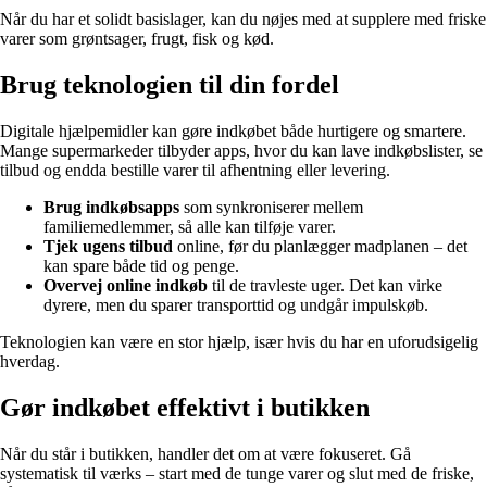
Når du har et solidt basislager, kan du nøjes med at supplere med friske
varer som grøntsager, frugt, fisk og kød.
Brug teknologien til din fordel
Digitale hjælpemidler kan gøre indkøbet både hurtigere og smartere.
Mange supermarkeder tilbyder apps, hvor du kan lave indkøbslister, se
tilbud og endda bestille varer til afhentning eller levering.
Brug indkøbsapps
som synkroniserer mellem
familiemedlemmer, så alle kan tilføje varer.
Tjek ugens tilbud
online, før du planlægger madplanen – det
kan spare både tid og penge.
Overvej online indkøb
til de travleste uger. Det kan virke
dyrere, men du sparer transporttid og undgår impulskøb.
Teknologien kan være en stor hjælp, især hvis du har en uforudsigelig
hverdag.
Gør indkøbet effektivt i butikken
Når du står i butikken, handler det om at være fokuseret. Gå
systematisk til værks – start med de tunge varer og slut med de friske,