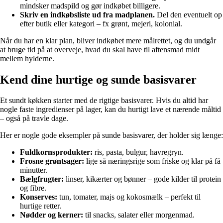
mindsker madspild og gør indkøbet billigere.
Skriv en indkøbsliste ud fra madplanen.
Del den eventuelt op
efter butik eller kategori – fx grønt, mejeri, kolonial.
Når du har en klar plan, bliver indkøbet mere målrettet, og du undgår
at bruge tid på at overveje, hvad du skal have til aftensmad midt
mellem hylderne.
Kend dine hurtige og sunde basisvarer
Et sundt køkken starter med de rigtige basisvarer. Hvis du altid har
nogle faste ingredienser på lager, kan du hurtigt lave et nærende måltid
– også på travle dage.
Her er nogle gode eksempler på sunde basisvarer, der holder sig længe:
Fuldkornsprodukter:
ris, pasta, bulgur, havregryn.
Frosne grøntsager:
lige så næringsrige som friske og klar på få
minutter.
Bælgfrugter:
linser, kikærter og bønner – gode kilder til protein
og fibre.
Konserves:
tun, tomater, majs og kokosmælk – perfekt til
hurtige retter.
Nødder og kerner:
til snacks, salater eller morgenmad.