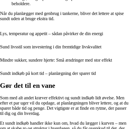
beholdere.
Når du planlægger med genbrug i tankerne, bliver det lettere at spise
sundt uden at bruge ekstra tid.
Lys, temperatur og appetit – sådan påvirker de din energi
Sund livsstil som investering i din fremtidige livskvalitet
Mindre sukker, sundere hjerte: Små ændringer med stor effekt
Sundt indkøb på kort tid – planlægning der sparer tid
Gør det til en vane
Som med alt andet kræver effektivt og sundt indkøb lidt øvelse. Men
efter et par uger vil du opdage, at planlægningen bliver lettere, og at du
sparer både tid og penge. Det vigtigste er at finde en rytme, der passer
til dig og din hverdag.
Et sundt indkøb handler ikke kun om, hvad du lægger i kurven – men
om at skabe ro og struktur i hverdagen, så du får overskud til det, der