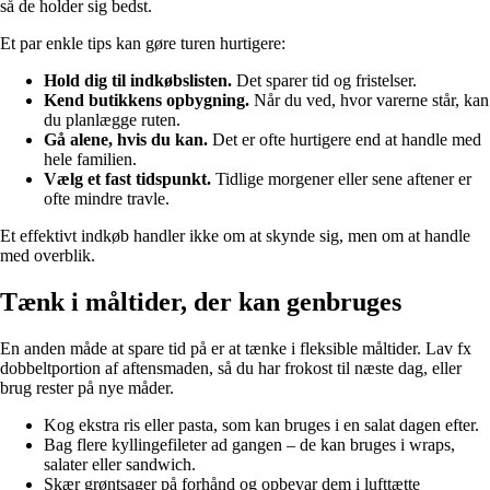
så de holder sig bedst.
Et par enkle tips kan gøre turen hurtigere:
Hold dig til indkøbslisten.
Det sparer tid og fristelser.
Kend butikkens opbygning.
Når du ved, hvor varerne står, kan
du planlægge ruten.
Gå alene, hvis du kan.
Det er ofte hurtigere end at handle med
hele familien.
Vælg et fast tidspunkt.
Tidlige morgener eller sene aftener er
ofte mindre travle.
Et effektivt indkøb handler ikke om at skynde sig, men om at handle
med overblik.
Tænk i måltider, der kan genbruges
En anden måde at spare tid på er at tænke i fleksible måltider. Lav fx
dobbeltportion af aftensmaden, så du har frokost til næste dag, eller
brug rester på nye måder.
Kog ekstra ris eller pasta, som kan bruges i en salat dagen efter.
Bag flere kyllingefileter ad gangen – de kan bruges i wraps,
salater eller sandwich.
Skær grøntsager på forhånd og opbevar dem i lufttætte