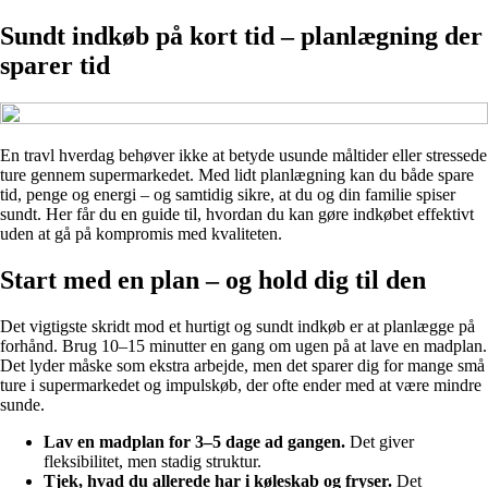
Sundt indkøb på kort tid – planlægning der
sparer tid
En travl hverdag behøver ikke at betyde usunde måltider eller stressede
ture gennem supermarkedet. Med lidt planlægning kan du både spare
tid, penge og energi – og samtidig sikre, at du og din familie spiser
sundt. Her får du en guide til, hvordan du kan gøre indkøbet effektivt
uden at gå på kompromis med kvaliteten.
Start med en plan – og hold dig til den
Det vigtigste skridt mod et hurtigt og sundt indkøb er at planlægge på
forhånd. Brug 10–15 minutter en gang om ugen på at lave en madplan.
Det lyder måske som ekstra arbejde, men det sparer dig for mange små
ture i supermarkedet og impulskøb, der ofte ender med at være mindre
sunde.
Lav en madplan for 3–5 dage ad gangen.
Det giver
fleksibilitet, men stadig struktur.
Tjek, hvad du allerede har i køleskab og fryser.
Det