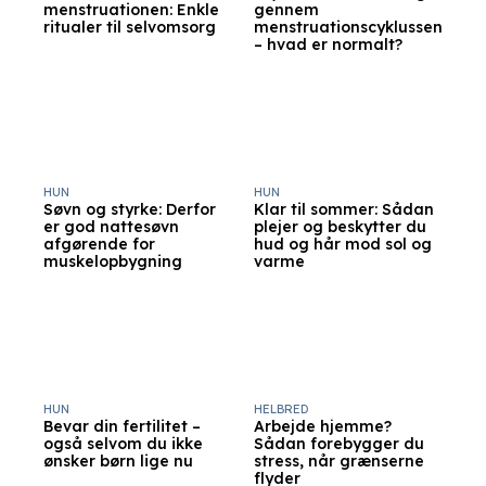
menstruationen: Enkle
gennem
ritualer til selvomsorg
menstruationscyklussen
– hvad er normalt?
HUN
HUN
Søvn og styrke: Derfor
Klar til sommer: Sådan
er god nattesøvn
plejer og beskytter du
afgørende for
hud og hår mod sol og
muskelopbygning
varme
HUN
HELBRED
Bevar din fertilitet –
Arbejde hjemme?
også selvom du ikke
Sådan forebygger du
ønsker børn lige nu
stress, når grænserne
flyder