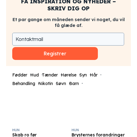
FÅ INSPIRATION OG NYHEDER –
SKRIV DIG OP
Et par gange om måneden sender vi noget, du vil
få glæde af.
Registrer
Fødder
Hud
Tænder
Hørelse
Syn
Hår
Behandling
Nikotin
Søvn
Barn
HUN
HUN
Skab ro før
Brysternes forandringer