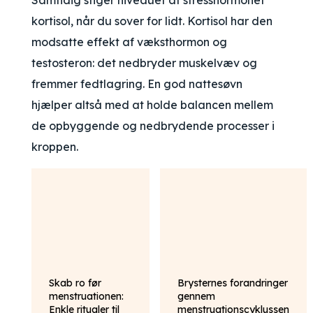
Samtidig stiger niveauet af stresshormonet
kortisol, når du sover for lidt. Kortisol har den
modsatte effekt af væksthormon og
testosteron: det nedbryder muskelvæv og
fremmer fedtlagring. En god nattesøvn
hjælper altså med at holde balancen mellem
de opbyggende og nedbrydende processer i
kroppen.
Skab ro før
Brysternes forandringer
menstruationen:
gennem
Enkle ritualer til
menstruationscyklussen