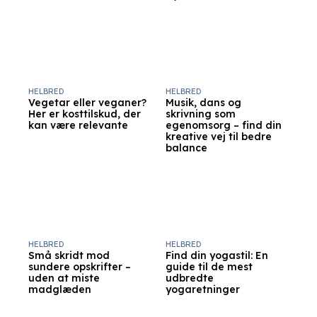
HELBRED
HELBRED
Vegetar eller veganer?
Musik, dans og
Her er kosttilskud, der
skrivning som
kan være relevante
egenomsorg – find din
kreative vej til bedre
balance
HELBRED
HELBRED
Små skridt mod
Find din yogastil: En
sundere opskrifter –
guide til de mest
uden at miste
udbredte
madglæden
yogaretninger