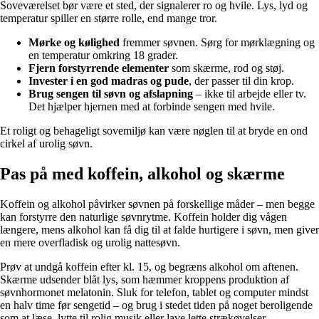
Soveværelset bør være et sted, der signalerer ro og hvile. Lys, lyd og
temperatur spiller en større rolle, end mange tror.
Mørke og kølighed
fremmer søvnen. Sørg for mørklægning og
en temperatur omkring 18 grader.
Fjern forstyrrende elementer
som skærme, rod og støj.
Invester i en god madras og pude
, der passer til din krop.
Brug sengen til søvn og afslapning
– ikke til arbejde eller tv.
Det hjælper hjernen med at forbinde sengen med hvile.
Et roligt og behageligt sovemiljø kan være nøglen til at bryde en ond
cirkel af urolig søvn.
Pas på med koffein, alkohol og skærme
Koffein og alkohol påvirker søvnen på forskellige måder – men begge
kan forstyrre den naturlige søvnrytme. Koffein holder dig vågen
længere, mens alkohol kan få dig til at falde hurtigere i søvn, men giver
en mere overfladisk og urolig nattesøvn.
Prøv at undgå koffein efter kl. 15, og begræns alkohol om aftenen.
Skærme udsender blåt lys, som hæmmer kroppens produktion af
søvnhormonet melatonin. Sluk for telefon, tablet og computer mindst
en halv time før sengetid – og brug i stedet tiden på noget beroligende
som at læse, lytte til rolig musik eller lave lette strækøvelser.