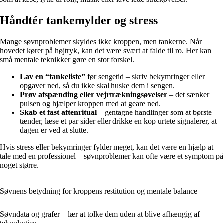
Håndtér tankemylder og stress
Mange søvnproblemer skyldes ikke kroppen, men tankerne. Når
hovedet kører på højtryk, kan det være svært at falde til ro. Her kan
små mentale teknikker gøre en stor forskel.
Lav en “tankeliste”
før sengetid – skriv bekymringer eller
opgaver ned, så du ikke skal huske dem i sengen.
Prøv afspænding eller vejrtrækningsøvelser
– det sænker
pulsen og hjælper kroppen med at geare ned.
Skab et fast aftenritual
– gentagne handlinger som at børste
tænder, læse et par sider eller drikke en kop urtete signalerer, at
dagen er ved at slutte.
Hvis stress eller bekymringer fylder meget, kan det være en hjælp at
tale med en professionel – søvnproblemer kan ofte være et symptom på
noget større.
Søvnens betydning for kroppens restitution og mentale balance
Søvndata og grafer – lær at tolke dem uden at blive afhængig af
teknologien