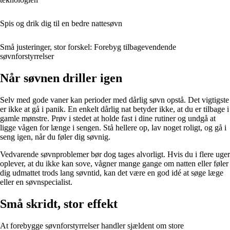
Spis og drik dig til en bedre nattesøvn
Små justeringer, stor forskel: Forebyg tilbagevendende
søvnforstyrrelser
Når søvnen driller igen
Selv med gode vaner kan perioder med dårlig søvn opstå. Det vigtigste
er ikke at gå i panik. En enkelt dårlig nat betyder ikke, at du er tilbage i
gamle mønstre. Prøv i stedet at holde fast i dine rutiner og undgå at
ligge vågen for længe i sengen. Stå hellere op, lav noget roligt, og gå i
seng igen, når du føler dig søvnig.
Vedvarende søvnproblemer bør dog tages alvorligt. Hvis du i flere uger
oplever, at du ikke kan sove, vågner mange gange om natten eller føler
dig udmattet trods lang søvntid, kan det være en god idé at søge læge
eller en søvnspecialist.
Små skridt, stor effekt
At forebygge søvnforstyrrelser handler sjældent om store