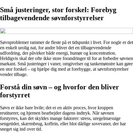
Små justeringer, stor forskel: Forebyg
tilbagevendende søvnforstyrrelser
Søvnproblemer rammer de fleste på et tidspunkt i livet. For nogle er det
en enkelt urolig nat, for andre bliver det en tilbagevendende
udfordring, der påvirker både energi, humør og koncentration.
Heldigvis skal der ofte ikke store forandringer til for at forbedre søvnen
markant. Små justeringer i vaner, omgivelser og tankemønstre kan gøre
en stor forskel – og hjælpe dig med at forebygge, at søvnforstyrrelser
vender tilbage.
Forstå din søvn – og hvorfor den bliver
forstyrret
Søvn er ikke bare hvile; det er en aktiv proces, hvor kroppen
restituerer, og hjernen bearbejder dagens indtryk. Når søvnen
forstyrres, kan det skyldes mange faktorer: stress, uregelmæssige
sengetider, skærmbrug, koffein, eller blot dårlige sovevaner, der har
sneget sig ind over tid.