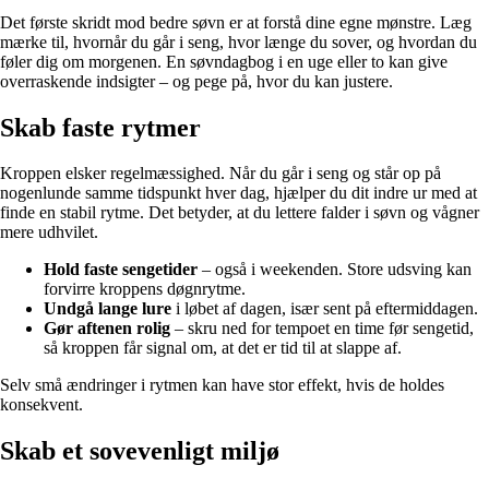
Det første skridt mod bedre søvn er at forstå dine egne mønstre. Læg
mærke til, hvornår du går i seng, hvor længe du sover, og hvordan du
føler dig om morgenen. En søvndagbog i en uge eller to kan give
overraskende indsigter – og pege på, hvor du kan justere.
Skab faste rytmer
Kroppen elsker regelmæssighed. Når du går i seng og står op på
nogenlunde samme tidspunkt hver dag, hjælper du dit indre ur med at
finde en stabil rytme. Det betyder, at du lettere falder i søvn og vågner
mere udhvilet.
Hold faste sengetider
– også i weekenden. Store udsving kan
forvirre kroppens døgnrytme.
Undgå lange lure
i løbet af dagen, især sent på eftermiddagen.
Gør aftenen rolig
– skru ned for tempoet en time før sengetid,
så kroppen får signal om, at det er tid til at slappe af.
Selv små ændringer i rytmen kan have stor effekt, hvis de holdes
konsekvent.
Skab et sovevenligt miljø