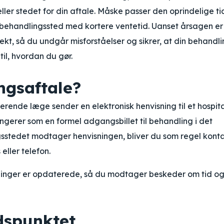
ller stedet for din aftale. Måske passer den oprindelige ti
t behandlingssted med kortere ventetid. Uanset årsagen er
ekt, så du undgår misforståelser og sikrer, at din behandl
til, hvordan du gør.
ngsaftale?
serende læge sender en elektronisk henvisning til et hospita
ungerer som en formel adgangsbillet til behandling i det
sstedet modtager henvisningen, bliver du som regel kont
 eller telefon.
ysninger er opdaterede, så du modtager beskeder om tid o
idspunktet