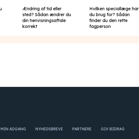
u
Ændring af tid eller
Hvilken speciallæge har
sted? Sådan ændrer du
du brug for? Sådan
din henvisningsaftale
finder du den rette
korrekt
fagperson
DEL OG GØR GODT
MIN ADGANG
NYHEDSBREVE
PARTNERE
GIV BIDRAG