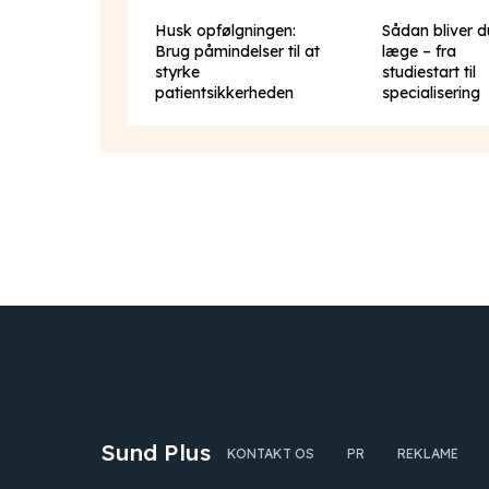
Husk opfølgningen:
Sådan bliver d
Brug påmindelser til at
læge – fra
styrke
studiestart til
patientsikkerheden
specialisering
Sund Plus
KONTAKT OS
PR
REKLAME