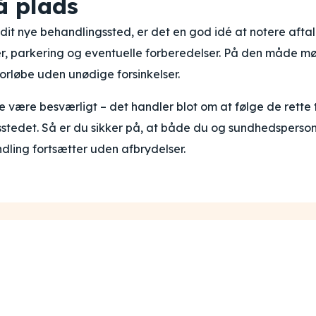
å plads
 dit nye behandlingssted, er det en god idé at notere aftal
er, parkering og eventuelle forberedelser. På den måde m
orløbe uden unødige forsinkelser.
 være besværligt – det handler blot om at følge de rette t
tedet. Så er du sikker på, at både du og sundhedsperso
dling fortsætter uden afbrydelser.