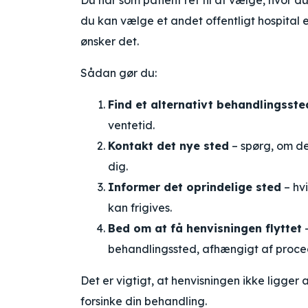
Du har som patient ret til at vælge, hvor d
du kan vælge et andet offentligt hospital el
ønsker det.
Sådan gør du:
Find et alternativt behandlingsste
ventetid.
Kontakt det nye sted
– spørg, om de
dig.
Informer det oprindelige sted
– hvi
kan frigives.
Bed om at få henvisningen flyttet
–
behandlingssted, afhængigt af proce
Det er vigtigt, at henvisningen ikke ligger
forsinke din behandling.