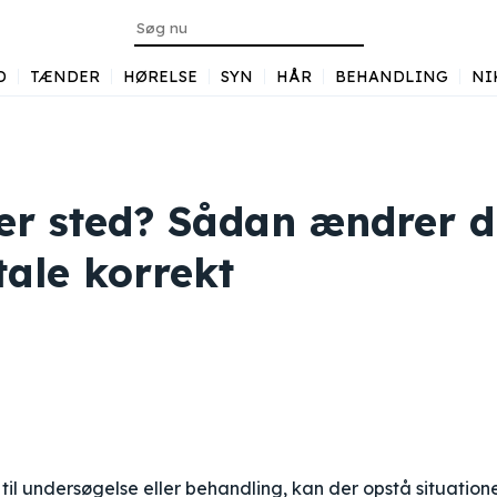
D
TÆNDER
HØRELSE
SYN
HÅR
BEHANDLING
NI
ler sted? Sådan ændrer 
tale korrekt
til undersøgelse eller behandling, kan der opstå situatione