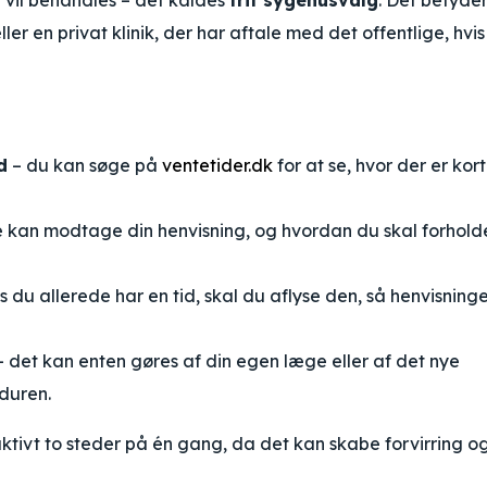
u vil behandles – det kaldes
frit sygehusvalg
. Det betyder
ler en privat klinik, der har aftale med det offentlige, hvi
d
– du kan søge på
ventetider.dk
for at se, hvor der er kor
 kan modtage din henvisning, og hvordan du skal forhold
s du allerede har en tid, skal du aflyse den, så henvisning
 det kan enten gøres af din egen læge eller af det nye
duren.
 aktivt to steder på én gang, da det kan skabe forvirring o