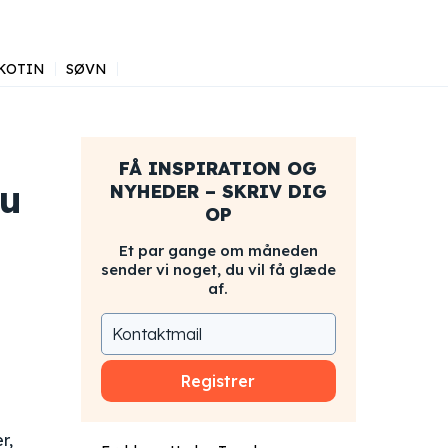
KOTIN
SØVN
FÅ INSPIRATION OG
du
NYHEDER – SKRIV DIG
OP
Et par gange om måneden
sender vi noget, du vil få glæde
af.
Registrer
r,