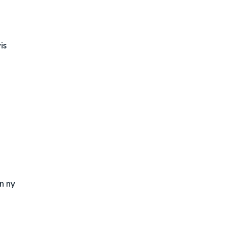
is
g
n ny