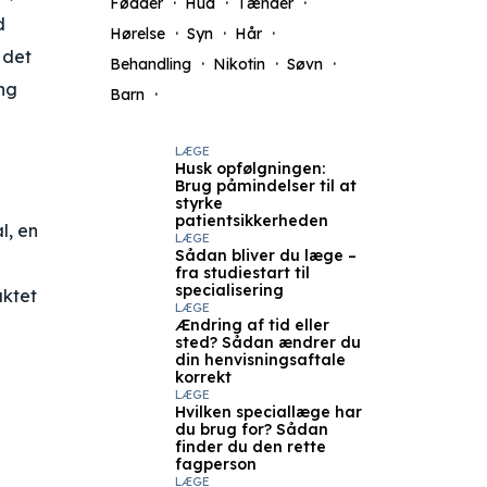
Fødder
Hud
Tænder
d
Hørelse
Syn
Hår
 det
Behandling
Nikotin
Søvn
ing
Barn
LÆGE
Husk opfølgningen:
Brug påmindelser til at
styrke
patientsikkerheden
l, en
LÆGE
Sådan bliver du læge –
fra studiestart til
specialisering
aktet
LÆGE
Ændring af tid eller
sted? Sådan ændrer du
din henvisningsaftale
g
korrekt
LÆGE
Hvilken speciallæge har
du brug for? Sådan
finder du den rette
fagperson
LÆGE