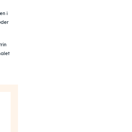
en i
øder
rin
nalet