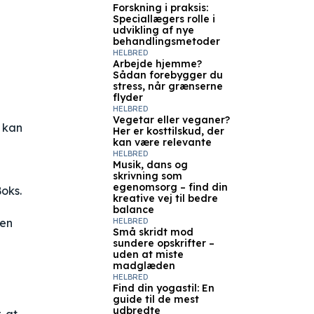
Forskning i praksis:
Speciallægers rolle i
udvikling af nye
behandlingsmetoder
HELBRED
Arbejde hjemme?
Sådan forebygger du
stress, når grænserne
flyder
HELBRED
Vegetar eller veganer?
n kan
Her er kosttilskud, der
kan være relevante
HELBRED
Musik, dans og
skrivning som
egenomsorg – find din
Boks.
kreative vej til bedre
balance
 en
HELBRED
Små skridt mod
sundere opskrifter –
uden at miste
madglæden
HELBRED
Find din yogastil: En
guide til de mest
udbredte