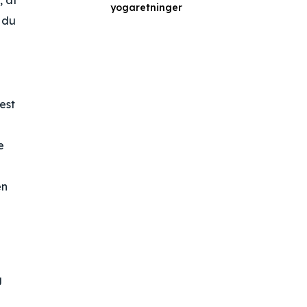
, at
yogaretninger
s du
test
e
en
g